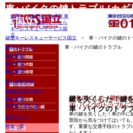
車･バイクの鍵トラブル[カ
鍵開け・鍵交換・鍵作製 東
東京都国立
ス国立]
京都国立市の鍵のことなら
０１２０－
キーレスキューサービス国
立
鍵屋キーレスキューサービス国立
> 車・バイクの鍵のト
鍵のトラブル
車・バイクの鍵のトラブル
鍵の開錠
鍵の作製
鍵の修理
鍵の防犯対策
補助錠の取り付け
鍵を失くした！鍵
鍵の交換
防犯性の高い鍵
車・バイクのトラ
車の鍵を失くした！車の中に鍵
対応エリア
普段から気をつけてはいても
料金一覧
す。重要な交通手段のトラブ
たします！